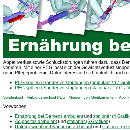
Appetitverlust sowie Schluckstörungen führen dazu, dass D
verlieren. Mit einer PEG lässt sich der Gewichtsverlust stopp
neue Pflegeprobleme. Dafür interessiert sich natürlich auch d
PEG spülen / Sondenverstopfungen (ambulant / 17 Graf
PEG spülen / Sondenverstopfungen (stationär / 17 Grafi
Sondenkost
·
Verbandswechsel PEG
·
Mörsern von Medikamenten
·
Appli
Vorwochen:
Ernährung bei Demenz ambulant
und
stationär (4 Grafi
Adipositas ambulant
und
stationär (6 Grafiken)
Untergewicht und Kachexie ambulant
und
stationär (5 G