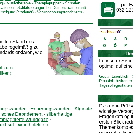
ng
·
Musiktherapie
·
Therapiepuppen
·
Schreien
·
... per
nationen
·
Schlafstörungen bei Demenz (ambulant)
·
032 12 
tneigung (stationär)
·
Verwahrlosungstendenzen
·
A
Ä
B
ellen Stand des
O
Ö
P
gabe regelmäßig zu
ndards erklären, wie
Die
In unserer Seri
optimal auf eine
afiken)
fiken)
Gesamtüberblick
·
Plausibilitätskontrol
Tagespflegestätten
Das neue Prüfsy
nungswunden
·
Erfrierungswunden
·
Alginate
wichtige Versor
gisches Debridement
·
silberhaltige
Fragenkatalog i
imprägnierte Wundgaze
·
ersten Blick red
echsel
·
Wundinfektion
·
Themenkomplexe 
neue inhaltliche