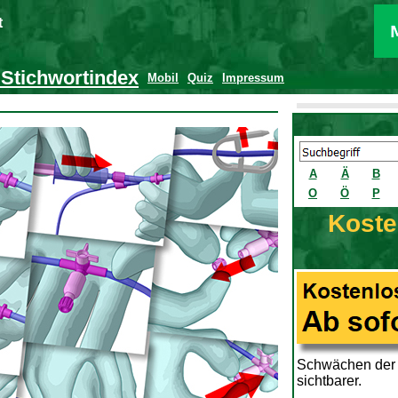
t
 Stichwortindex
Mobil
Quiz
Impressum
A
Ä
B
O
Ö
P
Koste
Schwächen der P
sichtbarer.