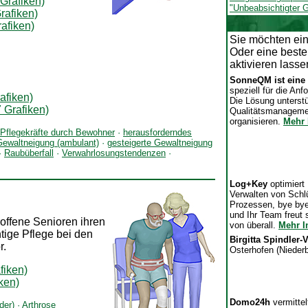
 Grafiken)
"Unbeabsichtigter G
rafiken)
afiken)
Sie möchten ein
Oder eine beste
aktivieren lass
SonneQM ist eine 
speziell für die An
afiken)
Die Lösung unterstü
 Grafiken)
Qualitätsmanagemen
organisieren.
Mehr 
f Pflegekräfte durch Bewohner
·
herausforderndes
Gewaltneigung (ambulant)
·
gesteigerte Gewaltneigung
·
Raubüberfall
·
Verwahrlosungstendenzen
·
Log+Key
optimier
Verwalten von Schl
Prozessen, bye bye
und Ihr Team freut 
offene Senioren ihren
von überall.
Mehr I
htige Pflege bei den
Birgitta Spindler-
r.
Osterhofen (Nieder
fiken)
iken)
Domo24h
vermitte
der)
·
Arthrose