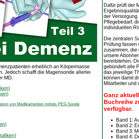
Dafür prüft der 
Ergebnisqualität.
der Versorgung 
Pflegebedarf, d
individuellen R
Die zentralen 
Prüfung fassen 
zusammen, die 
unsere Abonne
bereitstehen. D
emenzpatienten erheblich an Körpermasse
gebündelt alle P
en. Jedoch schafft die Magensonde allerlei
das jeweilige T
er MD.
können damit die
Mitarbeiter und 
iken)
ken)
Ganz aktuell
Buchreihe z
kation von Medikamenten mittels PEG-Sonde
verfügbar.
Band 1: A
ken)
Band 2: E
Band 3: Mo
rafiken)
Band 4: 