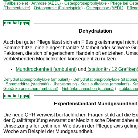
(Fallbeispiele)
·
Arthrose (AEDL)
·
Osteoporoseprophylaxe
·
Pflege bei Ost
(Themenfelder)
·
Osteoporose (Fallbeispiele)
·
Osteoporose (AEDL)
·
Pfleg
Dehydratation
Auch bei guter Pflege lässt sich ein Flüssigkeitsmangel nicht
Sommerhitze, eine eingeschränkte Mitarbeit oder schwere G
Faktoren, die sich pflegerischem Handeln oft entziehen. Umso 
verbleibenden Möglichkeiten konsequent zu nutzen.
Mundtrockenheit (ambulant)
und
(stationär / 12 Grafiken
Dehydratationsprophylaxe (ambulant)
·
Dehydratationsprophylaxe (stationär
·
Sommerhitze (stationär)
·
Überwärmung
·
Kreislaufkollaps (ambulant)
·
Kre
Getränke anreichen (ambulant)
·
Getränke anreichen (stationär)
·
subkutane
Expertenstandard Mundgesundheit
Die neue QPR verweist bei fachlichen Fragen strikt auf die E
der Qualitätsprüfung erwartet der Medizinische Dienst daher 
Umsetzung aller Leitlinien. Wie das in der Pflegepraxis gelingt
Woche am Beispiel der Mundgesundheit.