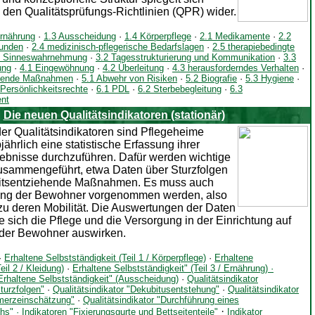
 den Qualitätsprüfungs-Richtlinien (QPR) wider.
Ernährung
·
1.3 Ausscheidung
·
1.4 Körperpflege
·
2.1 Medikamente
·
2.2
unden
·
2.4 medizinisch-pflegerische Bedarfslagen
·
2.5 therapiebedingte
1 Sinneswahrnehmung
·
3.2 Tagesstrukturierung und Kommunikation
·
3.3
ung
·
4.1 Eingewöhnung
·
4.2 Überleitung
·
4.3 herausforderndes Verhalten
·
iehende Maßnahmen
·
5.1 Abwehr von Risiken
·
5.2 Biografie
·
5.3 Hygiene
·
 Persönlichkeitsrechte
·
6.1 PDL
·
6.2 Sterbebegleitung
·
6.3
nt
Die neuen Qualitätsindikatoren (stationär)
der Qualitätsindikatoren sind Pflegeheime
bjährlich eine statistische Erfassung ihrer
ebnisse durchzuführen. Dafür werden wichtige
usammengeführt, etwa Daten über Sturzfolgen
heitsentziehende Maßnahmen. Es muss auch
ung der Bewohner vorgenommen werden, also
zu deren Mobilität. Die Auswertungen der Daten
e sich die Pflege und die Versorgung in der Einrichtung auf
 der Bewohner auswirken.
·
Erhaltene Selbstständigkeit (Teil 1 / Körperpflege)
·
Erhaltene
eil 2 / Kleidung)
·
Erhaltene Selbstständigkeit" (Teil 3 / Ernährung)
·
"Erhaltene Selbstständigkeit" (Ausscheidung)
·
Qualitätsindikator
urzfolgen"
·
Qualitätsindikator "Dekubitusentstehung"
·
Qualitätsindikator
hmerzeinschätzung"
·
Qualitätsindikator "Durchführung eines
·
chs"
·
Indikatoren "Fixierungsgurte und Bettseitenteile"
Indikator