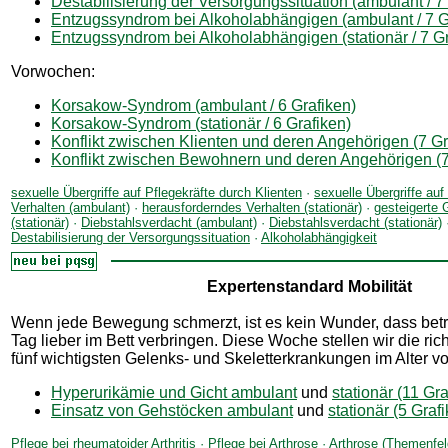
Destabilisierung der Versorgungssituation (ambulant / 7
Entzugssyndrom bei Alkoholabhängigen (ambulant / 7 G
Entzugssyndrom bei Alkoholabhängigen (stationär / 7 Gr
Vorwochen:
Korsakow-Syndrom (ambulant / 6 Grafiken)
Korsakow-Syndrom (stationär / 6 Grafiken)
Konflikt zwischen Klienten und deren Angehörigen (7 Gr
Konflikt zwischen Bewohnern und deren Angehörigen (7
sexuelle Übergriffe auf Pflegekräfte durch Klienten
·
sexuelle Übergriffe au
Verhalten (ambulant)
·
herausforderndes Verhalten (stationär)
·
gesteigerte 
(stationär)
·
Diebstahlsverdacht (ambulant)
·
Diebstahlsverdacht (stationär)
Destabilisierung der Versorgungssituation
·
Alkoholabhängigkeit
Expertenstandard Mobilität
Wenn jede Bewegung schmerzt, ist es kein Wunder, dass betr
Tag lieber im Bett verbringen. Diese Woche stellen wir die ric
fünf wichtigsten Gelenks- und Skeletterkrankungen im Alter vo
Hyperurikämie und Gicht ambulant
und
stationär (11 Gra
Einsatz von Gehstöcken ambulant
und
stationär (5 Graf
Pflege bei rheumatoider Arthritis
·
Pflege bei Arthrose
·
Arthrose (Themenfel