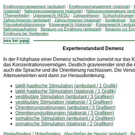
Ernährungsmanagement (ambulant)
·
Ernährungsmanagement (stationär)
·
(stationär)
·
Nahrungsverweigerung (stationär)
·
Nahrungsverweigerung (amb
(Themenfelder)
·
Untergewicht (AEDL)
·
Zahnprothesen
·
Schluckstörungen
Zahnschmerzen (ambulant)
·
Zahnschmerzen (stationär)
·
Sondenkost
·
So
Flüssigkeitsbilanzierung
·
Körpergewicht (stationär)
·
Körpergewicht (ambula
Nahrungsaufnahme
·
Beratung zur Ernährung (ambulant)
·
Beratung zur Ern
Ernährung bei Sterbenden
Expertenstandard Demenz
In der Frühphase einer Demenz schwinden zumeist nur das K
das Konzentrationsvermögen. Deutlich gravierender sind die
auch die Sprache und die Orientierung nachlassen. Die Vers
Altersverwirrten wird dann zur Herausforderung.
taktil-haptische Stimulation (ambulant / 1 Grafik)
taktil-haptische Stimulation (stationär / 1 Grafik)
vestibuläre Stimulation (ambulant / 3 Grafiken)
vestibuläre Stimulation (stationär / 3 Grafiken)
Orientierungsstörungen (ambulant / 3 Grafiken)
Orientierungsstörungen (stationär / 3 Grafiken)
somatische Stimulation (ambulant / 2 Grafiken)
somatische Stimulation (stationär / 2 Grafiken)
Weglauftendenz / Hinlauftendenz
·
Abschließen der Haustür (ambulant)
·
Be