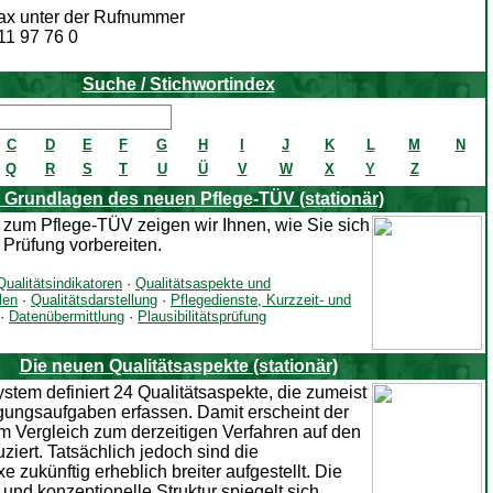
 Fax unter der Rufnummer
11 97 76 0
Suche / Stichwortindex
C
D
E
F
G
H
I
J
K
L
M
N
Q
R
S
T
U
Ü
V
W
X
Y
Z
 Grundlagen des neuen Pflege-TÜV (stationär)
e zum Pflege-TÜV zeigen wir Ihnen, wie Sie sich
 Prüfung vorbereiten.
Qualitätsindikatoren
·
Qualitätsaspekte und
len
·
Qualitätsdarstellung
·
Pflegedienste, Kurzzeit- und
·
Datenübermittlung
·
Plausibilitätsprüfung
Die neuen Qualitätsaspekte (stationär)
stem definiert 24 Qualitätsaspekte, die zumeist
gungsaufgaben erfassen. Damit erscheint der
m Vergleich zum derzeitigen Verfahren auf den
uziert. Tatsächlich jedoch sind die
zukünftig erheblich breiter aufgestellt. Die
 und konzeptionelle Struktur spiegelt sich