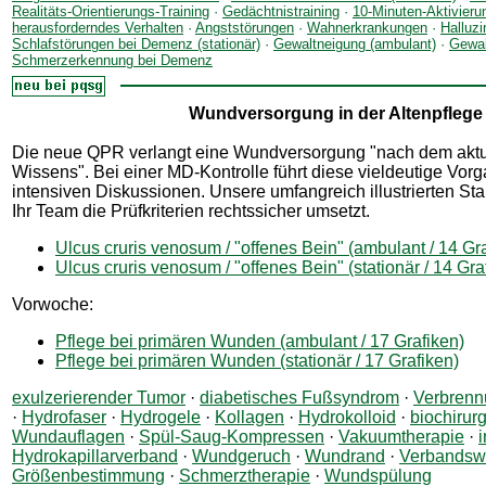
Realitäts-Orientierungs-Training
·
Gedächtnistraining
·
10-Minuten-Aktivieru
herausforderndes Verhalten
·
Angststörungen
·
Wahnerkrankungen
·
Halluzi
Schlafstörungen bei Demenz (stationär)
·
Gewaltneigung (ambulant)
·
Gewal
Schmerzerkennung bei Demenz
Wundversorgung in der Altenpflege
Die neue QPR verlangt eine Wundversorgung "nach dem aktu
Wissens". Bei einer MD-Kontrolle führt diese vieldeutige Vor
intensiven Diskussionen. Unsere umfangreich illustrierten Sta
Ihr Team die Prüfkriterien rechtssicher umsetzt.
Ulcus cruris venosum / "offenes Bein" (ambulant / 14 Gr
Ulcus cruris venosum / "offenes Bein" (stationär / 14 Gra
Vorwoche:
Pflege bei primären Wunden (ambulant / 17 Grafiken)
Pflege bei primären Wunden (stationär / 17 Grafiken)
exulzerierender Tumor
·
diabetisches Fußsyndrom
·
Verbren
·
Hydrofaser
·
Hydrogele
·
Kollagen
·
Hydrokolloid
·
biochirur
Wundauflagen
·
Spül-Saug-Kompressen
·
Vakuumtherapie
·
Hydrokapillarverband
·
Wundgeruch
·
Wundrand
·
Verbandsw
Größenbestimmung
·
Schmerztherapie
·
Wundspülung