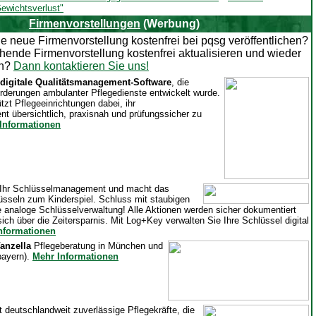
ewichtsverlust"
Firmenvorstellungen
(Werbung)
e neue Firmenvorstellung kostenfrei bei pqsg veröffentlichen?
hende Firmenvorstellung kostenfrei aktualisieren und wieder
en?
Dann kontaktieren Sie uns!
digitale Qualitätsmanagement-Software
, die
forderungen ambulanter Pflegedienste entwickelt wurde.
tzt Pflegeeinrichtungen dabei, ihr
t übersichtlich, praxisnah und prüfungssicher zu
Informationen
t Ihr Schlüsselmanagement und macht das
üsseln zum Kinderspiel. Schluss mit staubigen
 analoge Schlüsselverwaltung! Alle Aktionen werden sicher dokumentiert
sich über die Zeitersparnis. Mit Log+Key verwalten Sie Ihre Schlüssel digital
nformationen
Vanzella
Pflegeberatung in München und
bayern).
Mehr Informationen
lt deutschlandweit zuverlässige Pflegekräfte, die