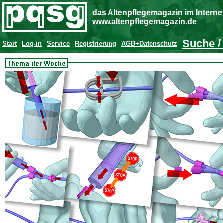
das Altenpflegemagazin im Interne
www.altenpflegemagazin.de
Suche /
Start
Log-in
Service
Registrierung
AGB+Datenschutz