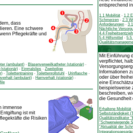
entsprechend in
1.1 Mobilität
·
1.2 
Schmerzen
·
2.3 W
ern, dass
Anforderungen
·
3.
lieren. Eine schwere
Nächtliche Versorg
4.4 Freiheitsentz
 wenn Pflegekräfte und
5.4 Hilfsmittel
·
5.5
Qualitätsmanageme
Mit Einführung 
verpflichtet, hal
ter (ambulant)
·
Blasenverweilkatheter (stationär)
·
Versorgungserg
(stationär)
·
Einmalslips
·
Zweiteilige
Informationen z
r)
·
Toilettentraining
·
Toilettenrollstuhl
·
Urinflasche
·
oder über frei
verhalt (ambulant)
·
Harnverhalt (stationär)
·
ile
eine Einschätz
beispielsweise 
beschreiben, wi
die Gesundheit
en immense
Erhaltene Mobilität
Entgiftung ist mit
Selbstständigkeit (T
legekräfte die Risiken
Qualitätsindikator 
"Schwerwiegende St
"Aktualität der Sc
Integrationsgesprä