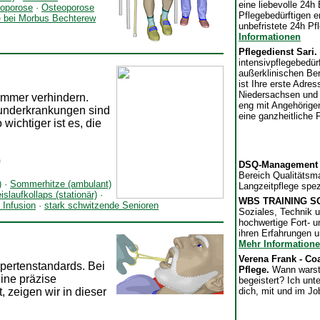
eine liebevolle 24h
eoporose
·
Osteoporose
Pflegebedürftigen e
e bei Morbus Bechterew
unbefristete 24h Pf
Informationen
Pflegedienst Sari.
intensivpflegebedü
außerklinischen Ber
ist Ihre erste Adre
Niedersachsen und 
 immer verhindern.
eng mit Angehörige
runderkrankungen sind
eine ganzheitliche 
wichtiger ist es, die
)
DSQ-Management
Bereich Qualitätsm
)
·
Sommerhitze (ambulant)
Langzeitpflege spez
islaufkollaps (stationär)
·
WBS TRAINING S
 Infusion
·
stark schwitzende Senioren
Soziales, Technik u
hochwertige Fort- u
ihren Erfahrungen u
Mehr Information
Verena Frank - Coa
xpertenstandards. Bei
Pflege.
Wann warst
eine präzise
begeistert? Ich unt
, zeigen wir in dieser
dich, mit und im J