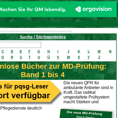
Suche / Stichwortindex
C
D
E
F
G
H
I
J
K
L
M
N
Q
R
S
T
U
Ü
V
W
X
Y
Z
nlose Bücher zur MD-Prüfung:
Band 1 bis 4
Die neuen QPR für
ambulante Anbieter sind in
Kraft. Das radikal
umgestaltete Prüfsystem
macht Stärken und
flegedienste deutlich