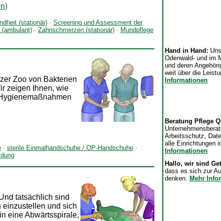
en)
heit (stationär)
·
Screening und Assessment der
(ambulant)
·
Zahnschmerzen (stationär)
·
Mundpflege
Hand in Hand:
Uns
Odenwald- und im M
und deren Angehöri
weit über die Leis
anzer Zoo von Bakterien
Informationen
ir zeigen Ihnen, wie
he Hygienemaßnahmen
Beratung Pflege Q
Unternehmensberatu
Arbeitsschutz, Dat
alle Einrichtungen
e
·
sterile Einmalhandschuhe / OP-Handschuhe
·
Informationen
idung
Hallo, wir sind G
dass es sich zur A
denken.
Mehr Info
Und tatsächlich sind
 einzustellen und sich
in eine Abwärtsspirale,