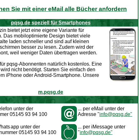
nen Sie mit einer eMail alle Bücher anfordern
pqsg.de speziell für Smartphones
 bietet jetzt eine eigene Variante für
 Das mobiloptimierte Design bietet viele
halte laden schneller und sind auf kleinen
schirmen besser zu lesen. Zudem wird der
hont, weil weniger Daten übertragen werden.
 für pqsg-Abonnenten natürlich kostenlos. Eine
wird nicht benötigt. Starten Sie einfach den
rem iPhone oder Android-Smartphone. Unsere
m.pqsg.de
Telefon unter der
... per eMail unter der
mer 05145 93 94 100
Adresse "
info@pqsg.de"
Whats
app unter der
... per iMessage unter
tnummer 05145 93 94 100
"
info@pqsg.de"