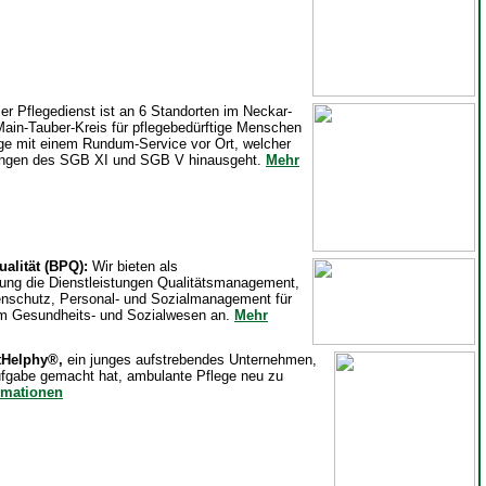
er Pflegedienst ist an 6 Standorten im Neckar-
ain-Tauber-Kreis für pflegebedürftige Menschen
ge mit einem Rundum-Service vor Ort, welcher
tungen des SGB XI und SGB V hinausgeht.
Mehr
ualität (BPQ):
Wir bieten als
ng die Dienstleistungen Qualitätsmanagement,
enschutz, Personal- und Sozialmanagement für
 im Gesundheits- und Sozialwesen an.
Mehr
etHelphy®,
ein junges aufstrebendes Unternehmen,
ufgabe gemacht hat, ambulante Pflege neu zu
rmationen