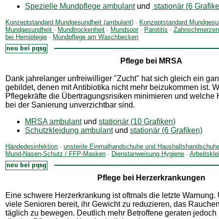
Spezielle Mundpflege ambulant
und
stationär (6 Grafik
Konzeptstandard Mundgesundheit (ambulant)
·
Konzeptstandard Mundgesund
Mundgesundheit
·
Mundtrockenheit
·
Mundsoor
·
Parotitis
·
Zahnschmerzen 
bei Hemiplegie
·
Mundpflege am Waschbecken
Pflege bei MRSA
Dank jahrelanger unfreiwilliger "Zucht" hat sich gleich ein g
gebildet, denen mit Antibiotika nicht mehr beizukommen ist. W
Pflegekräfte die Übertragungsrisiken minimieren und welc
bei der Sanierung unverzichtbar sind.
MRSA ambulant
und
stationär (10 Grafiken)
Schutzkleidung ambulant
und
stationär (6 Grafiken)
Händedesinfektion
·
unsterile Einmalhandschuhe und Haushaltshandschuh
Mund-Nasen-Schutz / FFP-Masken
·
Dienstanweisung Hygiene
·
Arbeitskle
Pflege bei Herzerkrankungen
Eine schwere Herzerkrankung ist oftmals die letzte Warnung. 
viele Senioren bereit, ihr Gewicht zu reduzieren, das Rauchen
täglich zu bewegen. Deutlich mehr Betroffene geraten jedoch 