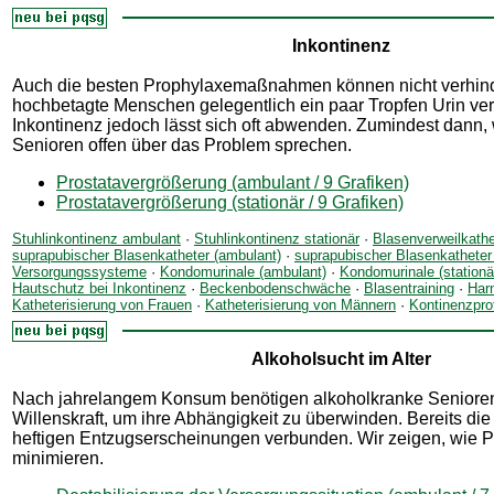
Inkontinenz
Auch die besten Prophylaxemaßnahmen können nicht verhind
hochbetagte Menschen gelegentlich ein paar Tropfen Urin ver
Inkontinenz jedoch lässt sich oft abwenden. Zumindest dann,
Senioren offen über das Problem sprechen.
Prostatavergrößerung (ambulant / 9 Grafiken)
Prostatavergrößerung (stationär / 9 Grafiken)
Stuhlinkontinenz ambulant
·
Stuhlinkontinenz stationär
·
Blasenverweilkathe
suprapubischer Blasenkatheter (ambulant)
·
suprapubischer Blasenkatheter 
Versorgungssysteme
·
Kondomurinale (ambulant)
·
Kondomurinale (stationä
Hautschutz bei Inkontinenz
·
Beckenbodenschwäche
·
Blasentraining
·
Harn
Katheterisierung von Frauen
·
Katheterisierung von Männern
·
Kontinenzprof
Alkoholsucht im Alter
Nach jahrelangem Konsum benötigen alkoholkranke Senior
Willenskraft, um ihre Abhängigkeit zu überwinden. Bereits die 
heftigen Entzugserscheinungen verbunden. Wir zeigen, wie Pf
minimieren.