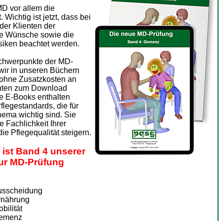
MD vor allem die
 Wichtig ist jetzt, dass bei
der Klienten der
ie Wünsche sowie die
isiken beachtet werden.
Schwerpunkte der MD-
wir in unseren Büchern
ohne Zusatzkosten an
nten zum Download
ie E-Books enthalten
flegestandards, die für
hema wichtig sind. Sie
 Fachlichkeit Ihrer
die Pflegequalität steigern.
 ist Band 4 unserer
ur MD-Prüfung
usscheidung
rnährung
bilität
Demenz