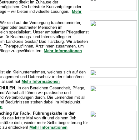
 Betreuung direkt im Zuhause der
rmöglichen. Ob befristete Kurzzeitpflege oder
lege – wir bieten individuelle Lösungen.
Mehr
Wir sind auf die Versorgung tracheotomierter,
rftiger oder beatmeter Menschen im
eich spezialisiert. Unser ambulanter Pflegedienst
sse für Beatmungs- und Intensivpflege in
im Landkreis Goslar/ Bad Harzburg. Wir arbeiten
n, Therapeut*innen, Ärzt*innen zusammen, um
Pflege zu gewährleisten.
Mehr Informationen
ist ein Kleinunternehmen, welches sich auf den
anagement und Datenschutz in der stationären
ialisiert hat
Mehr Informationen
CHULEN.
In den Bereichen Gesundheit, Pflege,
nd Wirtschaft führen wir praktische und
nd Weiterbildungen durch. Die Lernenden mit all
nd Bedürfnissen stehen dabei im Mittelpunkt.
en
ching für Fach-, Führungskräfte in der
 du das letzte Mal von dir und deinem Job
erstütze dich, wieder mehr Selbstbegeisterung für
ob zu entdecken!
Mehr Informationen