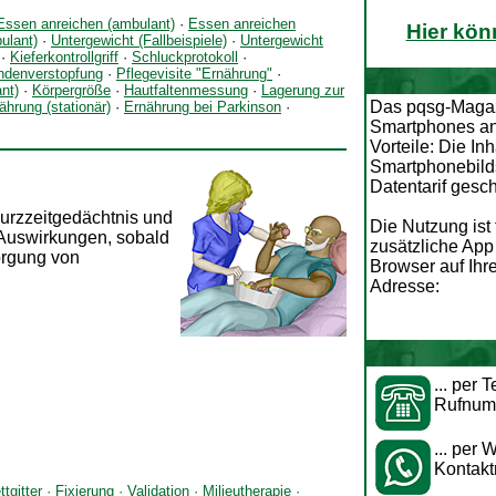
Essen anreichen (ambulant)
·
Essen anreichen
Hier kön
ulant)
·
Untergewicht (Fallbeispiele)
·
Untergewicht
·
Kieferkontrollgriff
·
Schluckprotokoll
·
ndenverstopfung
·
Pflegevisite "Ernährung"
·
nt)
·
Körpergröße
·
Hautfaltenmessung
·
Lagerung zur
Das pqsg-Magazin
ährung (stationär)
·
Ernährung bei Parkinson
·
Smartphones an.
Vorteile: Die In
Smartphonebild
Datentarif gesc
urzzeitgedächtnis und
Die Nutzung ist
 Auswirkungen, sobald
zusätzliche App 
orgung von
Browser auf Ih
Adresse:
... per 
Rufnum
... per 
Kontak
ttgitter
·
Fixierung
·
Validation
·
Milieutherapie
·