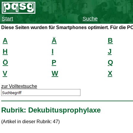
Start
Suche
Diese Seiten wurden für Smartphones optimiert. Für die P
A
Ä
B
H
I
J
Ö
P
Q
V
W
X
zur Volltextsuche
Rubrik: Dekubitusprophylaxe
(Artikel in dieser Rubrik: 47)