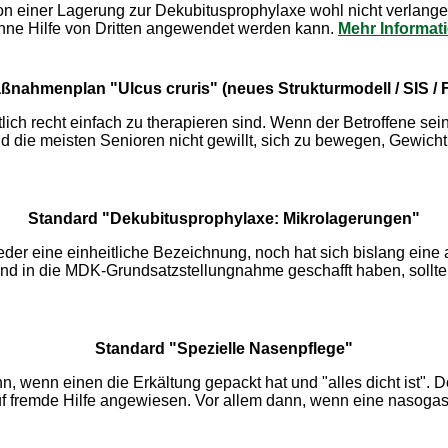
on einer Lagerung zur Dekubitusprophylaxe wohl nicht verlangen
hne Hilfe von Dritten angewendet werden kann.
Mehr Informat
nahmenplan "Ulcus cruris" (neues Strukturmodell / SIS / Fa
ntlich recht einfach zu therapieren sind. Wenn der Betroffene s
d die meisten Senioren nicht gewillt, sich zu bewegen, Gewic
Standard "Dekubitusprophylaxe: Mikrolagerungen"
t weder eine einheitliche Bezeichnung, noch hat sich bislang ein
und in die MDK-Grundsatzstellungnahme geschafft haben, sollt
Standard "Spezielle Nasenpflege"
ann, wenn einen die Erkältung gepackt hat und "alles dicht is
f fremde Hilfe angewiesen. Vor allem dann, wenn eine nasogast