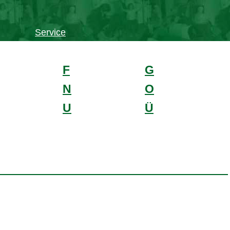
Service
F
G
N
O
U
Ü