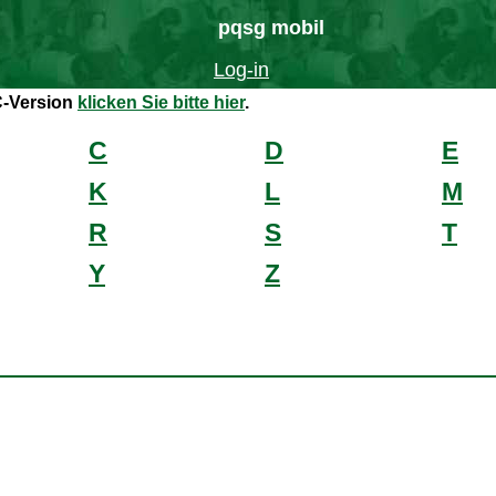
pqsg mobil
Log-in
C-Version
klicken Sie bitte hier
.
C
D
E
K
L
M
R
S
T
Y
Z