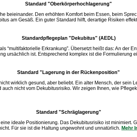
Standard "Oberkörperhochlagerung"
ahe beieinander. Den erhöhten Komfort beim Essen, beim Sprec
itus am Gesäß. Ein guter Standard hilft, derartige Risiken effek
Standardpflegeplan "Dekubitus" (AEDL)
 “multifaktorielle Erkrankung”. Übersetzt heißt das: An der En
ng ursächlich ist. Entsprechend komplex ist die Formulierung e
Standard "Lagerung in der Rückenposition"
cht wirklich gesund, aber beliebt. Ein alter Mensch, der sein 
 auch nicht vom Dekubitusrisiko. Wir zeigen Ihnen, wie Pflegekr
Standard "Schräglagerung"
eine ideale Positionierung. Das Dekubitusrisiko ist minimiert. 
cht. Für sie ist die Haltung ungewohnt und unnatürlich.
Mehr I