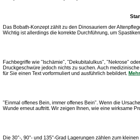
Stan
Das Bobath-Konzept zählt zu den Dinosauriern der Altenpflege.
Wichtig ist allerdings die korrekte Durchführung, um Spastike
Fachbegriffe wie "Ischämie", "Dekubitalulkus", "Nekrose" ode
Druckgeschwüre jedoch nichts zu suchen. Auch medizinische 
für Sie einen Text vorformuliert und ausführlich bebildert.
Mehr
"Einmal offenes Bein, immer offenes Bein". Wenn die Ursachen 
Wunde erneut auftritt. Wir zeigen Ihnen, wie eine wirksame P
Die 30°-, 90°- und 135°-Grad Lagerungen zählen zum kleinen