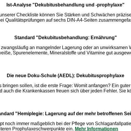
Ist-Analyse "Dekubitusbehandlung und -prophylaxe"
it unserer Checkliste können Sie Stärken und Schwächen präzis
bei Qualitätsprüfungen auf sechs DIN-A4-Seiten zusammengefa
Standard "Dekubitusbehandlung: Ernährung"
icht zwangsläufig an mangelnder Lagerung oder an unwirksamen 
iße, Spurenelemente, Mineralstoffe und Vitamine gut ausgewo
Die neue Doku-Schule (AEDL): Dekubitusprophylaxe
ringen sollen, ist die erste Frage: Womit anfangen? Ein guter 
nd auch die Krankenkassen freuen sich über jeden Fehler. Sie
andard "Hemiplegie: Lagerung auf der mehr betroffenen Sei
pt noch immer maßgeblich bei der Pflege von Schlaganfallpatien
iteren Prophylaxeschwerpunkte ein.
Mehr Informationen