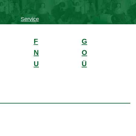
Service
F
G
N
O
U
Ü