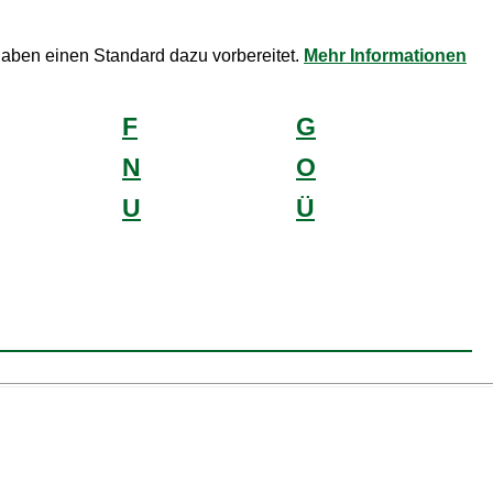
haben einen Standard dazu vorbereitet.
Mehr Informationen
F
G
N
O
U
Ü