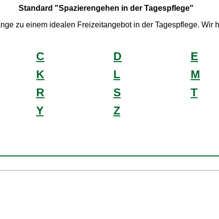
Standard "Spazierengehen in der Tagespflege"
nge zu einem idealen Freizeitangebot in der Tagespflege. Wir 
C
D
E
K
L
M
R
S
T
Y
Z