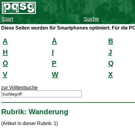
Start
Suche
Diese Seiten wurden für Smartphones optimiert. Für die P
A
Ä
B
H
I
J
Ö
P
Q
V
W
X
zur Volltextsuche
Rubrik: Wanderung
(Artikel in dieser Rubrik: 1)