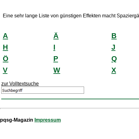
Eine sehr lange Liste von günstigen Effekten macht Spaziergä
A
Ä
B
H
I
J
Ö
P
Q
V
W
X
zur Volltextsuche
pqsg-Magazin
Impressum