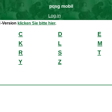
pqsg mobil
Log-in
C-Version
klicken Sie bitte hier
.
C
D
E
K
L
M
R
S
T
Y
Z