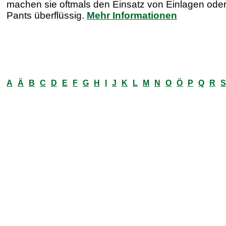
machen sie oftmals den Einsatz von Einlagen oder
Pants überflüssig.
Mehr Informationen
A
Ä
B
C
D
E
F
G
H
I
J
K
L
M
N
O
Ö
P
Q
R
S