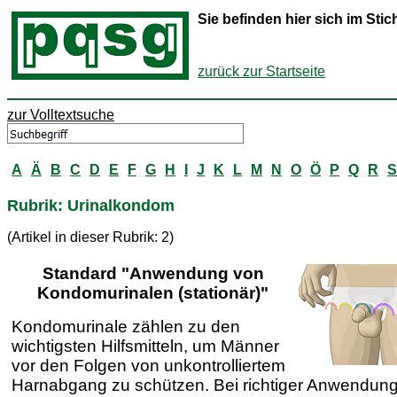
Sie befinden hier sich im St
zurück zur Startseite
zur Volltextsuche
A
Ä
B
C
D
E
F
G
H
I
J
K
L
M
N
O
Ö
P
Q
R
S
Rubrik: Urinalkondom
(Artikel in dieser Rubrik: 2)
Standard "Anwendung von
Kondomurinalen (stationär)"
Kondomurinale zählen zu den
wichtigsten Hilfsmitteln, um Männer
vor den Folgen von unkontrolliertem
Harnabgang zu schützen. Bei richtiger Anwendun