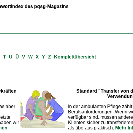
ichwortindex des pqsg-Magazins
T
U
Ü
V
W
X
Y
Z
Komplettübersicht
ekräften
Standard "Transfer von d
Verwendun
Was aber
In der ambulanten Pflege zählt
Berufsanforderungen. Wenn wed
etzte
verfügbar sind, müssen ander
 haben wir
Klienten sicher zu transferiere
onen
als überaus praktisch.
Mehr In