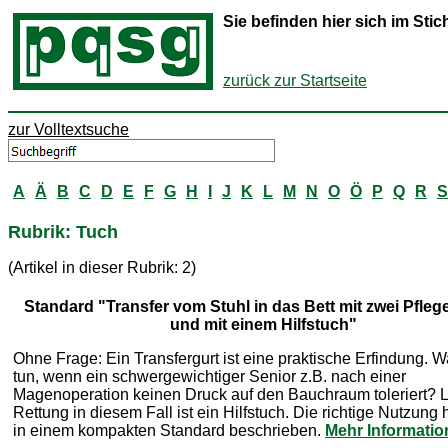
Sie befinden hier sich im St
zurück zur Startseite
zur Volltextsuche
A
Ä
B
C
D
E
F
G
H
I
J
K
L
M
N
O
Ö
P
Q
R
S
Rubrik: Tuch
(Artikel in dieser Rubrik: 2)
Standard "Transfer vom Stuhl in das Bett mit zwei Pfleg
und mit einem Hilfstuch"
Ohne Frage: Ein Transfergurt ist eine praktische Erfindung. 
tun, wenn ein schwergewichtiger Senior z.B. nach einer
Magenoperation keinen Druck auf den Bauchraum toleriert? L
Rettung in diesem Fall ist ein Hilfstuch. Die richtige Nutzung
in einem kompakten Standard beschrieben.
Mehr Informati