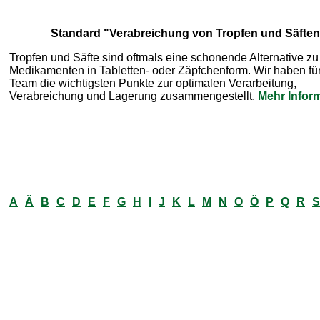
Standard "Verabreichung von Tropfen und Säften
Tropfen und Säfte sind oftmals eine schonende Alternative zu
Medikamenten in Tabletten- oder Zäpfchenform. Wir haben für
Team die wichtigsten Punkte zur optimalen Verarbeitung,
Verabreichung und Lagerung zusammengestellt.
Mehr Infor
A
Ä
B
C
D
E
F
G
H
I
J
K
L
M
N
O
Ö
P
Q
R
S