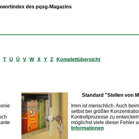
ichwortindex des pqsg-Magazins
T
U
Ü
V
W
X
Y
Z
Komplettübersicht
Standard "Stellen von M
ponie
Irren ist menschlich. Auch be
selbst bei größter Konzentrat
och
Kontrollprozesse zu entwickeln
lante
möglichst viele dieser Fehler 
Informationen