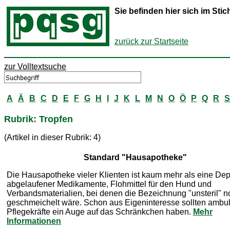
Sie befinden hier sich im St
zurück zur Startseite
zur Volltextsuche
A
Ä
B
C
D
E
F
G
H
I
J
K
L
M
N
O
Ö
P
Q
R
S
Rubrik: Tropfen
(Artikel in dieser Rubrik: 4)
Standard "Hausapotheke"
Die Hausapotheke vieler Klienten ist kaum mehr als eine De
abgelaufener Medikamente, Flohmittel für den Hund und
Verbandsmaterialien, bei denen die Bezeichnung "unsteril" n
geschmeichelt wäre. Schon aus Eigeninteresse sollten ambu
Pflegekräfte ein Auge auf das Schränkchen haben.
Mehr
Informationen