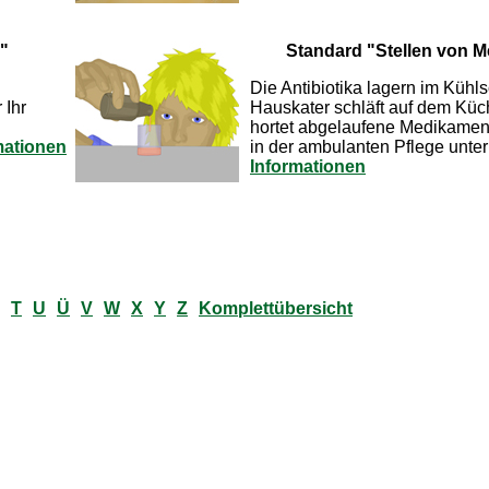
"
Standard "Stellen von M
Die Antibiotika lagern im Kühl
 Ihr
Hauskater schläft auf dem Küc
hortet abgelaufene Medikament
mationen
in der ambulanten Pflege unte
Informationen
T
U
Ü
V
W
X
Y
Z
Komplettübersicht