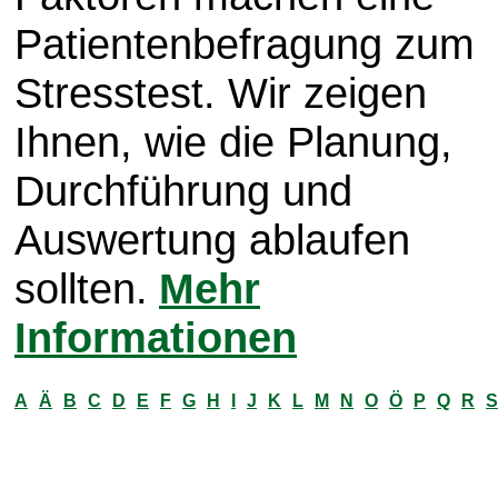
Patientenbefragung zum
Stresstest. Wir zeigen
Ihnen, wie die Planung,
Durchführung und
Auswertung ablaufen
sollten.
Mehr
Informationen
A
Ä
B
C
D
E
F
G
H
I
J
K
L
M
N
O
Ö
P
Q
R
S