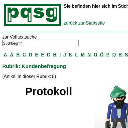
Sie befinden hier sich im St
zurück zur Startseite
zur Volltextsuche
A
Ä
B
C
D
E
F
G
H
I
J
K
L
M
N
O
Ö
P
Q
R
S
Rubrik: Kundenbefragung
(Artikel in dieser Rubrik: 8)
Protokoll