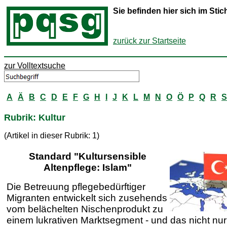
Sie befinden hier sich im St
zurück zur Startseite
zur Volltextsuche
A
Ä
B
C
D
E
F
G
H
I
J
K
L
M
N
O
Ö
P
Q
R
S
Rubrik: Kultur
(Artikel in dieser Rubrik: 1)
Standard "Kultursensible
Altenpflege: Islam"
Die Betreuung pflegebedürftiger
Migranten entwickelt sich zusehends
vom belächelten Nischenprodukt zu
einem lukrativen Marktsegment - und das nicht nur