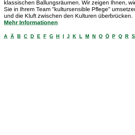
klassischen Ballungsräumen. Wir zeigen Ihnen, wi
Sie in Ihrem Team "kultursensible Pflege" umsetze
und die Kluft zwischen den Kulturen überbrücken.
Mehr Informationen
A
Ä
B
C
D
E
F
G
H
I
J
K
L
M
N
O
Ö
P
Q
R
S