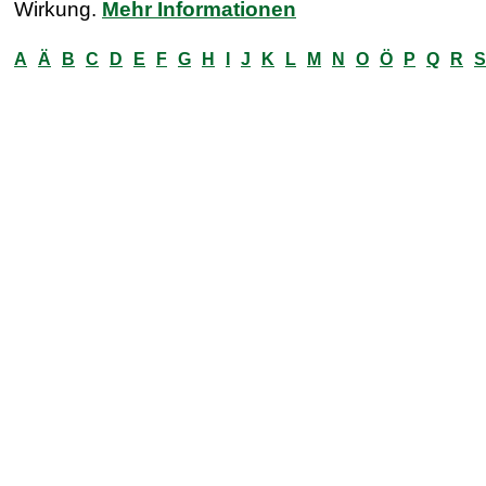
Wirkung.
Mehr Informationen
A
Ä
B
C
D
E
F
G
H
I
J
K
L
M
N
O
Ö
P
Q
R
S