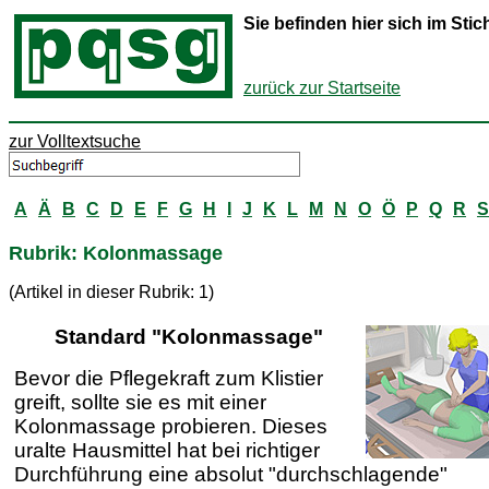
Sie befinden hier sich im St
zurück zur Startseite
zur Volltextsuche
A
Ä
B
C
D
E
F
G
H
I
J
K
L
M
N
O
Ö
P
Q
R
S
Rubrik: Kolonmassage
(Artikel in dieser Rubrik: 1)
Standard "Kolonmassage"
Bevor die Pflegekraft zum Klistier
greift, sollte sie es mit einer
Kolonmassage probieren. Dieses
uralte Hausmittel hat bei richtiger
Durchführung eine absolut "durchschlagende"