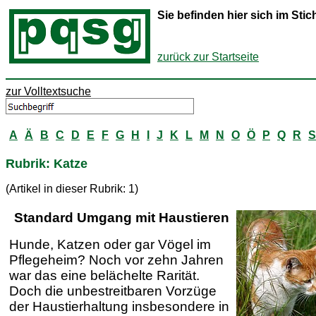
Sie befinden hier sich im St
zurück zur Startseite
zur Volltextsuche
A
Ä
B
C
D
E
F
G
H
I
J
K
L
M
N
O
Ö
P
Q
R
S
Rubrik: Katze
(Artikel in dieser Rubrik: 1)
Standard Umgang mit Haustieren
Hunde, Katzen oder gar Vögel im
Pflegeheim? Noch vor zehn Jahren
war das eine belächelte Rarität.
Doch die unbestreitbaren Vorzüge
der Haustierhaltung insbesondere in