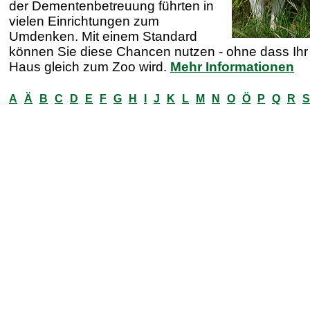
der Dementenbetreuung führten in
vielen Einrichtungen zum
Umdenken. Mit einem Standard
können Sie diese Chancen nutzen - ohne dass Ihr
Haus gleich zum Zoo wird.
Mehr Informationen
A
Ä
B
C
D
E
F
G
H
I
J
K
L
M
N
O
Ö
P
Q
R
S